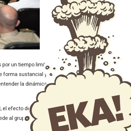
s por un tiempo limitado y con una misión
e forma sustancial y han de ser tenidos en
entender la dinámica emocional grupal,
el efecto de la autoridad o el contagio
cede al grupo y porqué, para desde ese