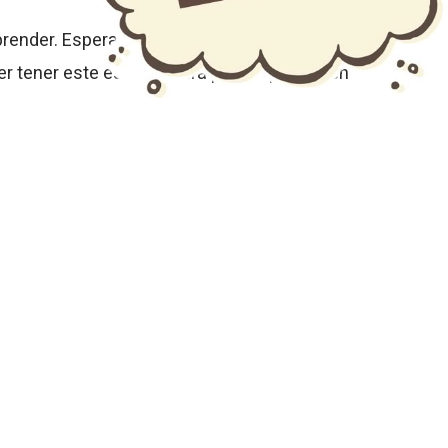
aprender. Esperamos haber correspondido
cer tener este espacio para poder «pensar en